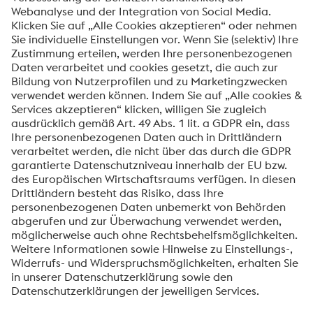
SENDEN
Anti-Roboter-Verifizierung
Hier klicken
Friendly
Captcha ⇗
Mit dem Absenden dieses Formulars werden Ihre
personenbezogenen Daten zum Zweck der Bearbeitung
Ihrer Anfrage verarbeitet. Weitere Informationen zur
Verarbeitung Ihrer personenbezogenen Daten sowie zu
Ihren Rechten finden Sie in unserer
Datenschutzmitteilung
.
voestalpine High Performance Metals International
GmbH
Die voestalpine High Performance Metals International GmbH ist
eine österreichische Vertriebsgesellschaft der High Performance