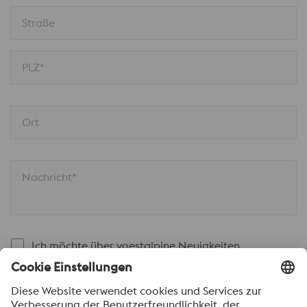
Straße
PLZ*
Ort
Nachricht*
Ich möchte über voestalpine Neuigkeiten
automatisch informiert werden.