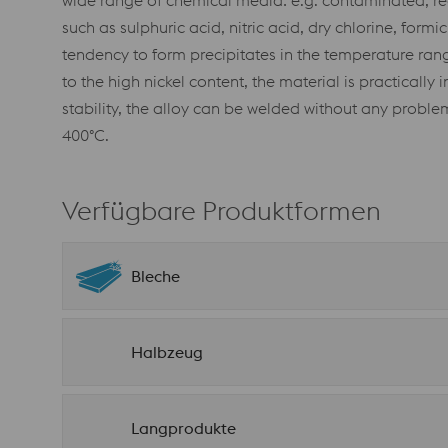
wide range of chemical media: e.g. contaminated, re
such as sulphuric acid, nitric acid, dry chlorine, for
tendency to form precipitates in the temperature ran
to the high nickel content, the material is practically
stability, the alloy can be welded without any proble
400°C.
Verfügbare Produktformen
Bleche
Halbzeug
Langprodukte