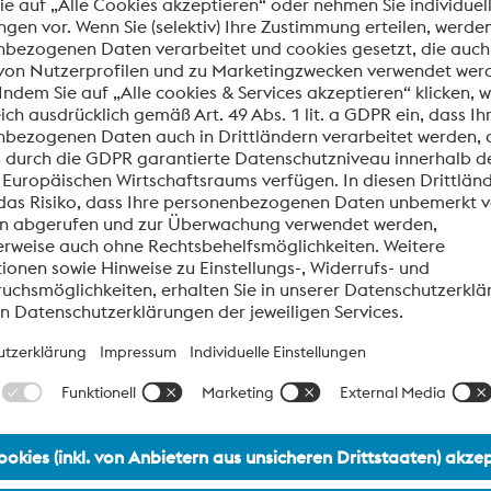
men
Cr
Mo
Ni
V
W
ax. 0.010
20.0 bis 22.5
12.5 bis 14.5
REM
max. 0.35
2.5
BW136_Materials for Oil, Gas & CPI
BL0