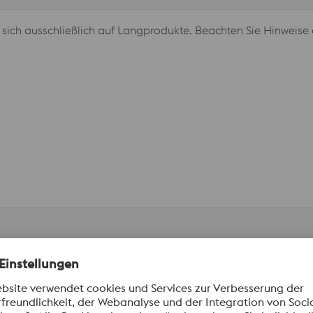
ch ausschließlich auf Langprodukte. Beachten Sie Hinweise 
, FGD, Harnsäure, LDPE, etc.)
eitung