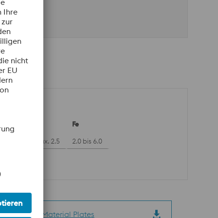
Co
Fe
 bis 3.5
max. 2.5
2.0 bis 6.0
11_Special Material Plates