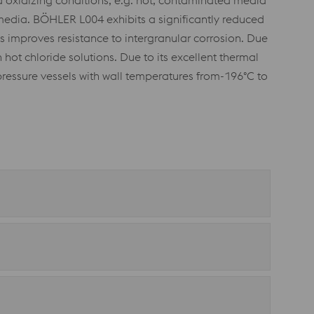
 oxidizing conditions, e.g. hot, contaminated media
ng media. BÖHLER L004 exhibits a significantly reduced
s improves resistance to intergranular corrosion. Due
n hot chloride solutions. Due to its excellent thermal
 pressure vessels with wall temperatures from-196°C to