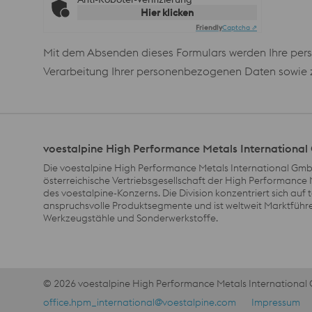
Hier klicken
Friendly
Captcha ⇗
Mit dem Absenden dieses Formulars werden Ihre pers
Verarbeitung Ihrer personenbezogenen Daten sowie zu
voestalpine High Performance Metals Internationa
Die voestalpine High Performance Metals International GmbH
österreichische Vertriebsgesellschaft der High Performance 
des voestalpine-Konzerns. Die Division konzentriert sich auf
anspruchsvolle Produktsegmente und ist weltweit Marktführe
Werkzeugstähle und Sonderwerkstoffe.
© 2026 voestalpine High Performance Metals Internationa
meta footer DE AT Navigation
office.hpm_international@voestalpine.com
Impressum