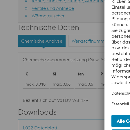
Rohre, Flansche, Fittinge, Armaturen
Ventile und Antriebe
Wärmetauscher
Technische Daten
Chemische Analyse
Werkstoffnummern
Nor
Chemische Zusammensetzung (Gew.-%)
C
Si
Mn
P
S
max. 0.010
max. 0.08
max. 0.5
max. 0.025
m
Bezieht sich auf VdTÜV WB 479
Downloads
L022 Datenblatt