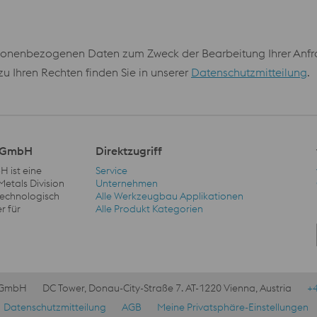
onenbezogenen Daten zum Zweck der Bearbeitung Ihrer Anfrag
 Ihren Rechten finden Sie in unserer
Datenschutzmitteilung
.
l GmbH
Direktzugriff
 ist eine
Service
Metals Division
Unternehmen
 technologisch
Alle Werkzeugbau Applikationen
Direktzugriff Navigation
r für
Alle Produkt Kategorien
l GmbH
DC Tower, Donau-City-Straße 7. AT-1220 Vienna, Austria
+
Datenschutzmitteilung
AGB
Meine Privatsphäre-Einstellungen