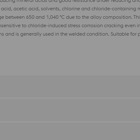
ducing mineral acids and good resistance under reducing and
mic acid, acetic acid, solvents, chlorine and chloride-containi
ge between 650 and 1,040 °C due to the alloy composition. Thi
 insensitive to chloride-induced stress corrosion cracking even i
ms and is generally used in the welded condition. Suitable for