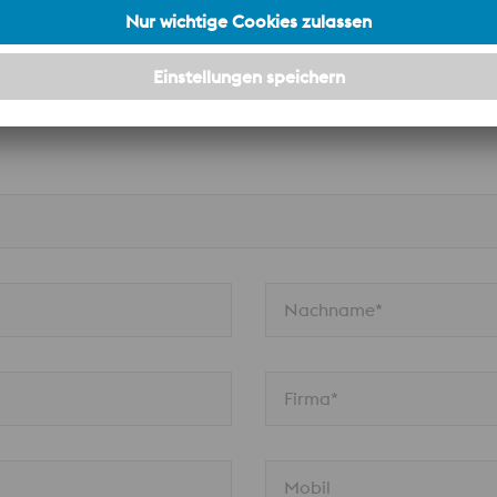
PDF | 1,31 MB
PDF
formationen aus.
Nachname*
Firma*
Mobil