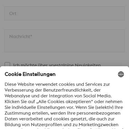
Ort
Nachricht*
Ich möchte über voestalpine Neuigkeiten
automatisch informiert werden.
SENDEN
Anti-Roboter-Verifizierung
Hier klicken
Friendly
Captcha ⇗
Mit dem Absenden dieses Formulars werden Ihre