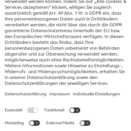
personenbezogenen Daten zum Zweck der Bearbeitung
Ihrer Anfrage verarbeitet. Weitere Informationen zur
Verarbeitung Ihrer personenbezogenen Daten sowie zu
Ihren Rechten finden Sie in unserer
Datenschutzmitteilung
.
voestalpine High Performance Metals International
GmbH
Die voestalpine High Performance Metals International GmbH ist
eine österreichische Vertriebsgesellschaft der High Performance
Metals Division des voestalpine-Konzerns. Die Division
konzentriert sich auf technologisch anspruchsvolle
Produktsegmente und ist weltweit Marktführer für
Werkzeugstähle und Sonderwerkstoffe.
voestalpine Group Navigation