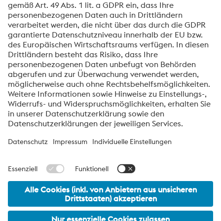
Konturnahe Kühlung – Wie aus dem
Problemlöser ein Gamechanger wird.
Über die High Performance Metals Division
Die High Performance Metals Division des voestalpine-Konzerns
ist auf die Produktion und Verarbeitung von
Hochleistungswerkstoffen und kundenspezifische Services
fokussiert. Die Division ist globaler Marktführer bei Werkzeugstahl
und einer der führenden Anbieter von anderen Produkten aus
Hochleistungswerkstoffen. Wichtigste Kundensegmente sind die
Bereiche Automobil, Öl- und Gasexploration, Maschinenbau
sowie die Konsumgüterindustrie und die Luftfahrt.
voestalpine_AG Navigation
© 2026 voestalpine High Performance Metals GmbH