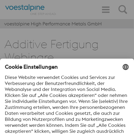
voestalpine High Performance Metals GmbH
Additive Fertigung
Webinare