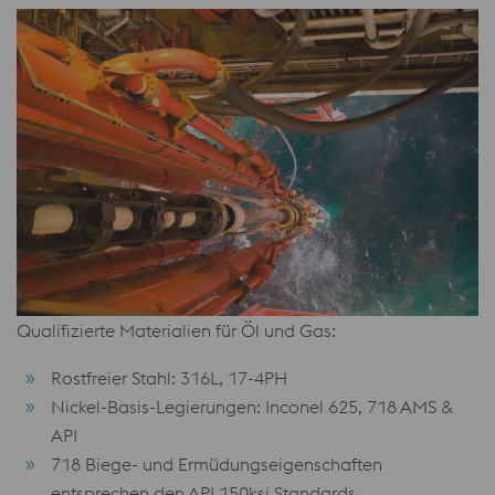
Qualifizierte Materialien für Öl und Gas:
Rostfreier Stahl: 316L, 17-4PH
Nickel-Basis-Legierungen: Inconel 625, 718 AMS &
API
718 Biege- und Ermüdungseigenschaften
entsprechen den API 150ksi Standards