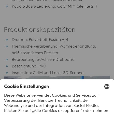
Kobalt-Basis-Legierung: CoCr MP1 (Stellite 21)
Produktionskapazitäten
Drucken: Pulverbett-Fusion AM
Thermische Verarbeitung: Wärmebehandlung,
heißisostatisches Pressen
Bearbeitung: 5-Achsen-Drehbank
Beschichtung: PVD
Inspektion: CMM und Laser-3D-Scanner