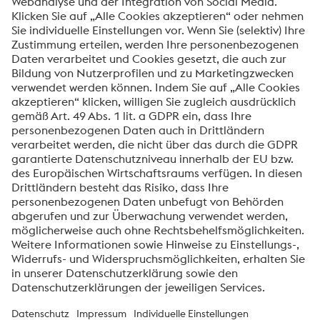
voestalpine High Performance Metals ist auf die
Herstellung technologisch anspruchsvoller
Hochleistungswerkstoffe spezialisiert. Als führender
Anbieter für die Medizinaltechnik decken wir Ihren Bedarf
an fortschrittlichen Materialien. Erfahren Sie mehr über
die
voestalpine Lösungen für den MedTech-Bereich
.
Kontaktieren Sie unsere Expert:innen, um zu besprechen,
wie voestalpine HPM Sie bereits heute bei Ihren MedTech-
Anforderungen unterstützen kann!
Kontaktieren Sie jetzt unsere Experten!
Über die High Performance Metals Division
Die High Performance Metals Division des voestalpine-Konzerns