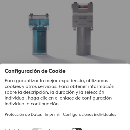
voestalpine Cooling Liquid Filter
voestalpine High Performance Metals Colombia S.A.
voestalpine High Performance Metals Colombia S.A. hace parte
del grupo líder de High Performance Metals Division en el grupo