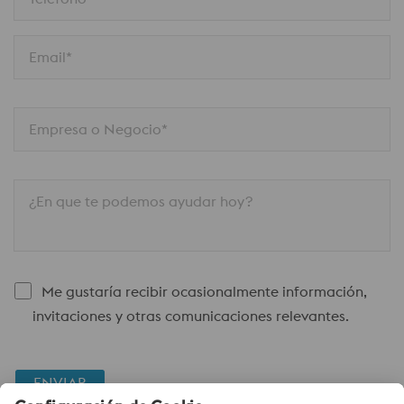
Email*
Empresa o Negocio*
¿En que te podemos ayudar hoy?
Me gustaría recibir ocasionalmente información,
invitaciones y otras comunicaciones relevantes.
ENVIAR