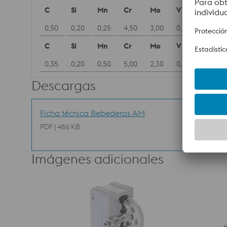
C
Si
Mn
Cr
Mo
V
0,50
0,20
0,25
4,50
3,00
0,60
C
Si
Mn
Cr
Mo
V
0,35
0,20
0,50
5,00
2,30
0,60
Descargas
Ficha técnica Bebederos AM
PDF | 486 KB
Imágenes adicionales