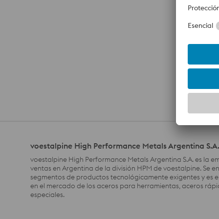
voestalpine High Performance Metals Argentina S.A
voestalpine High Performance Metals Argentina S.A. es la 
ventas en Argentina de la división HPM de voestalpine. Se e
segmentos de productos tecnológicamente exigentes y es el
en el mercado de los aceros para herramientas, aceros rápi
especiales.