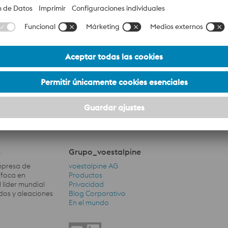
.
Grupo_voestalpine
empresa de
voestalpine AG
nfoca en
Productos
 líder mundial
Privacidad
dos y aleaciones
Blog Corporativo
Grupo_voestalpine Navigation
En el mundo