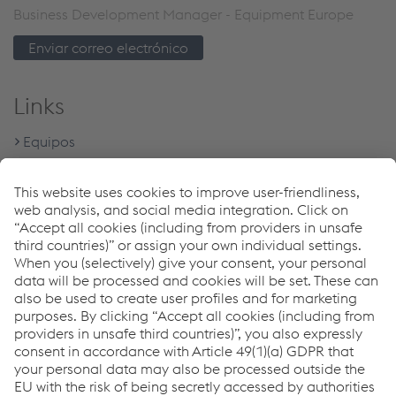
Business Development Manager - Equipment Europe
Enviar correo electrónico
Links
Equipos
Download Center
Programa de garantía de 5 años de Böhler Welding
Búsqueda de distribuidores
Downloads
Inverter para soldadura por arco
PDF | 5,11 MB
URANOS NX - Brochure
PDF | 16,69 MB