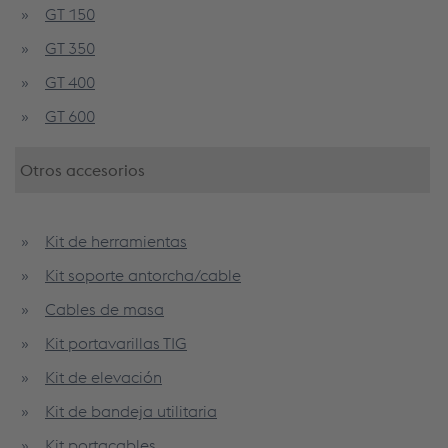
GT 150
GT 350
GT 400
GT 600
Otros accesorios
Kit de herramientas
Kit soporte antorcha/cable
Cables de masa
Kit portavarillas TIG
Kit de elevación
Kit de bandeja utilitaria
Kit portacables