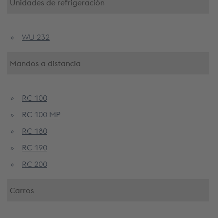
Unidades de refrigeración
WU 232
Mandos a distancia
RC 100
RC 100 MP
RC 180
RC 190
RC 200
Carros