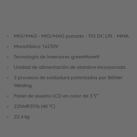
MIG/MAG - MIG/MAG pulsado - TIG DC Lift - MMA
Monofásico 1x230V
Tecnología de inversores greenWave®
Unidad de alimentación de alambre incorporada
2 procesos de soldadura patentados por Böhler
Welding
Panel de usuario LCD en color de 3´5”
220A@35% (40 °C)
22.4 kg