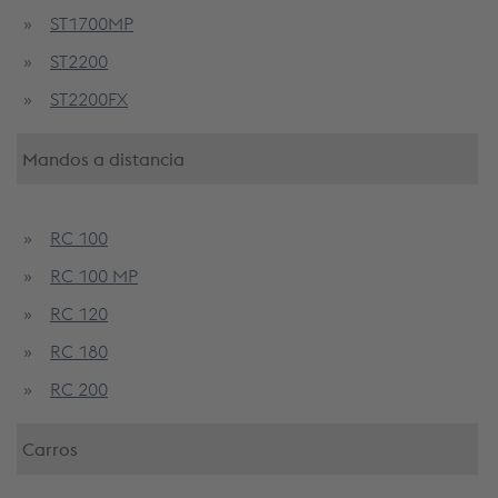
ST1700MP
ST2200
ST2200FX
Mandos a distancia
RC 100
RC 100 MP
RC 120
RC 180
RC 200
Carros