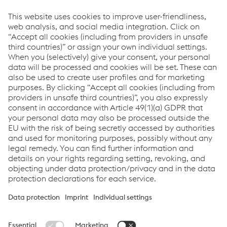
Links
Equipos
Download Center
Programa de garantía de 5 años de Böhler Welding
Búsqueda de distribuidores
Inverter para soldadura por arco
PDF | 5,11 MB
Links
Servicios
Carrera
Condiciones generales
Code of Conduct
Compliance
Protección de datos