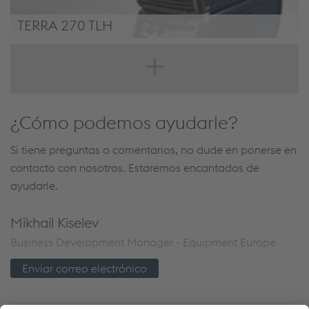
TERRA 270 TLH
TERRA NX 270 TLH
¿Cómo podemos ayudarle?
Si tiene preguntas o comentarios, no dude en ponerse en
contacto con nosotros. Estaremos encantados de
ayudarle.
Mikhail Kiselev
Business Development Manager - Equipment Europe
Enviar correo electrónico