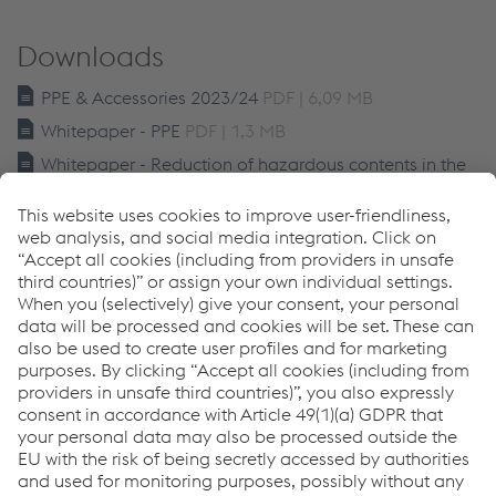
Downloads
PPE & Accessories 2023/24
PDF | 6,09 MB
Whitepaper - PPE
PDF | 1,3 MB
Whitepaper - Reduction of hazardous contents in the
welding fume
PDF | 1,77 MB
Links
Cascos de soldador y visores de esmerilado
Guantes de soldadura
Equipamiento para soldadura
Protección ocular
Download Center