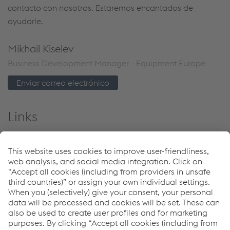
contacto con nosotros. Estaremos encantados de
ayudarle.
Mikhail Kiselev
Business Development Manager - Equipment Europe
Enviar correo electrónico
Links
Equipos
Download Center
Programa de garantía de 5 años de Böhler Welding
Búsqueda de distribuidores
Downloads