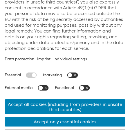
CORE Welding Equipment - Brochure
PDF | 1,48 MB
Links
Servicios
Carrera
Condiciones generales
Code of Conduct
Compliance
Protección de datos
Cookie settings
Language