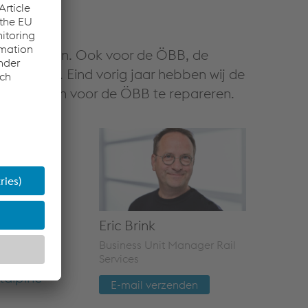
t nummer één. Ook voor de ÖBB, de
zakelijk. Eind vorig jaar hebben wij de
 ES-lassen voor de ÖBB te repareren.
en veilig
ngen vaak
Eric Brink
Business Unit Manager Rail
n in de
Services
talpine
E-mail verzenden