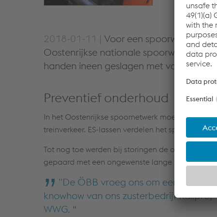
2018-01-11 |
Voor een spoorwegexploit
Oostenrijkse nationale spoorwegmaatsch
handen ineen geslagen met voestalpin
Preventief onderhoud
In het Oostenrijkse spoornetwerk moeten 40 ES-la
treinverkeer. ES-lassen verdelen het spoor in baan
Tot nog toe werden bij storingen de oude ES-
gepaard met een ongewenste lange buitendienstst
"De ÖBB vroeg ons om een efficiënt
knowhow van ons zusterbedrijf Railpro,"
WWG.