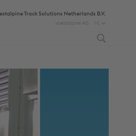
estalpine Track Solutions Netherlands B.V.
voestalpine AG
NL
Search