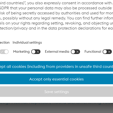
ant is beschikbaarheid van het netwerk prioritei
appij, zijn tijdige onderhoudsbeurten daarom nood
e Weichenwerk Wörth GmbH (WWG) om Oostenrijkse
ssen worden vernieuwd, want die zijn van groot belang voor e
secties om zo de positie van de trein te detecteren.
lassen meteen vervangen. Deze onderhoudswerkzaamheden gi
elling van het spoor. Dat kon beter.
ere oplossing te vinden en die hebben we gevonde
 zegt Helmut Kopetsch, hoofd dienstverlening voes