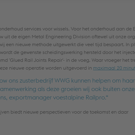
en onderhoud services voor wissels. Voor het onderhoud aan de 
uit de eigen Metal Engineering Division oftewel uit onze org
j een nieuwe methode uitgewerkt die veel tijd bespaart. In p
 wordt de gewenste scheidingswerking hersteld door het injec
 'Glued Rail Joints Repair'- in de voeg. Waar vroeger het tr
eze nieuwe operatie worden uitgevoerd in
maximaal 20 minut
whow ons zusterbedrijf WWG kunnen helpen om haar
samenwerking als deze groeien wij ook buiten onze
ns, exportmanager voestalpine Railpro.
jven biedt nieuwe perspectieven voor de toekomst en daar