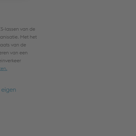
ES-lassen van de
anisatie. Met het
laats van de
teren van een
einverkeer
en.
 eigen