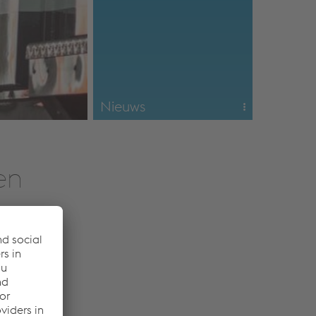
Nieuws
Wij houden je graag op de
hoogte van alles wat ons
bezighoudt. Wij vertellen al
ons nieuws over actuele
en
zaken,
(product)ontwikkelingen en
nieuwe dienstverlening. Ook
nodigen wij je graag uit voor
onze evenementen.
Om je adequaat te kunnen
benaderen maken wij gebruik
van je e-mail, aanhef, naam,
functiebenaming en
bedrijfsnaam.
Nieuws