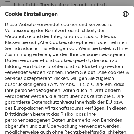
Ich möchte über Neuigkeiten automatisch
informiert werden.
SENDEN
Anti-Roboter-Verifizierung
Hier klicken
Friendly
Captcha ⇗
Mit dem Absenden dieses Formulars werden Ihre
personenbezogenen Daten zum Zweck der Bearbeitung
Ihrer Anfrage verarbeitet. Weitere Informationen zur
Verarbeitung Ihrer personenbezogenen Daten sowie zu
Ihren Rechten finden Sie in unserer
Datenschutzmitteilung
.