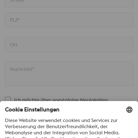
PLZ*
Ort
Nachricht*
Ich möchte über voestalpine Neuigkeiten
automatisch informiert werden.
SENDEN