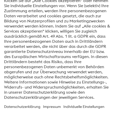
Anti-Roboter-Verifizierung
Hier klicken
Friendly
Captcha ⇗
Mit dem Absenden dieses Formulars werden Ihre
personenbezogenen Daten zum Zweck der Bearbeitung
Ihrer Anfrage verarbeitet. Weitere Informationen zur
Verarbeitung Ihrer personenbezogenen Daten sowie zu
Ihren Rechten finden Sie in unserer
Datenschutzmitteilung
.
voestalpine High Performance Metals International
GmbH
Die voestalpine High Performance Metals International GmbH ist
eine österreichische Vertriebsgesellschaft der High Performance
Metals Division des voestalpine-Konzerns. Die Division
konzentriert sich auf technologisch anspruchsvolle