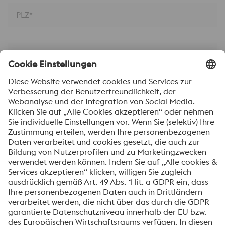
PLZ*
Ort
Nachricht*
Ich möchte über voestalpine Neuigkeiten
automatisch informiert werden.
SENDEN
Anti-Roboter-Verifizierung