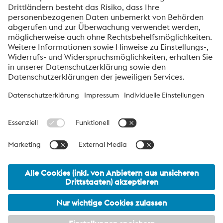
Hier klicken
Friendly
Captcha ⇗
voestalpine High Performance Metals International
GmbH
Die voestalpine High Performance Metals International GmbH ist
eine österreichische Vertriebsgesellschaft der High Performance
Metals Division des voestalpine-Konzerns. Die Division
konzentriert sich auf technologisch anspruchsvolle
Produktsegmente und ist weltweit Marktführer für
Werkzeugstähle und Sonderwerkstoffe.
voestalpine Group Navigation
© 2026 voestalpine High Performance Metals International
GmbH
office.hpm_international@voestalpine.com
Impressum
meta footer DE AT Navigation
Datenschutzmitteilung
AGB