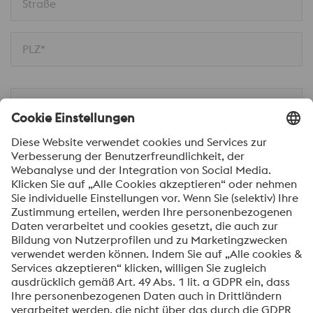
Straße
PLZ*
Ort
Nachricht*
Ich möchte über voestalpine Neuigkeiten
automatisch informiert werden.
SENDEN