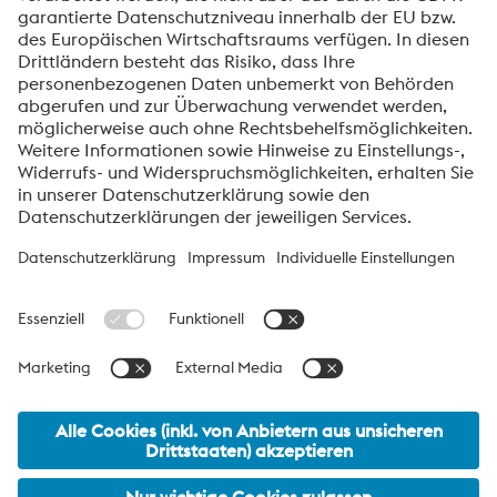
Anti-Roboter-Verifizierung
Hier klicken
Friendly
Captcha ⇗
voestalpine High Performance Metals International
GmbH
Die voestalpine High Performance Metals International GmbH ist
eine österreichische Vertriebsgesellschaft der High Performance
Metals Division des voestalpine-Konzerns. Die Division
konzentriert sich auf technologisch anspruchsvolle
Produktsegmente und ist weltweit Marktführer für
Werkzeugstähle und Sonderwerkstoffe.
voestalpine Group Navigation
© 2026 voestalpine High Performance Metals International
GmbH