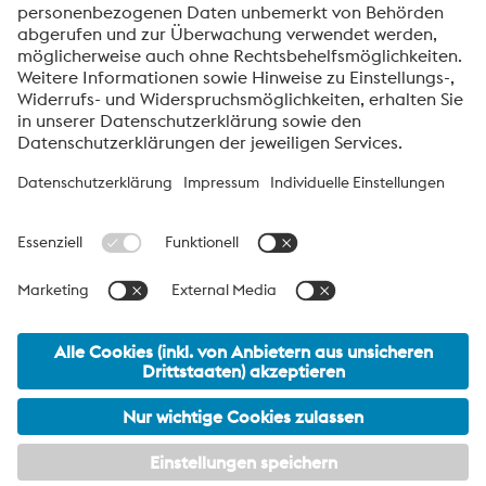
voestalpine High Performance Metals International
GmbH
Die voestalpine High Performance Metals International GmbH ist
eine österreichische Vertriebsgesellschaft der High Performance
Metals Division des voestalpine-Konzerns. Die Division
konzentriert sich auf technologisch anspruchsvolle
Produktsegmente und ist weltweit Marktführer für
Werkzeugstähle und Sonderwerkstoffe.
voestalpine Group Navigation
© 2026 voestalpine High Performance Metals International
GmbH
office.hpm_international@voestalpine.com
Impressum
meta footer DE AT Navigation
Datenschutzmitteilung
AGB