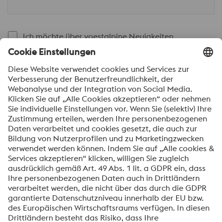
Ich möchte über voestalpine Neuigkeiten
automatisch informiert werden.
SENDEN
Anti-Roboter-Verifizierung
Hier klicken
Friendly
Captcha ⇗
Mit dem Absenden dieses Formulars werden Ihre
personenbezogenen Daten zum Zweck der Bearbeitung
Ihrer Anfrage verarbeitet. Weitere Informationen zur
Verarbeitung Ihrer personenbezogenen Daten sowie zu
Ihren Rechten finden Sie in unserer
Datenschutzmitteilung
.