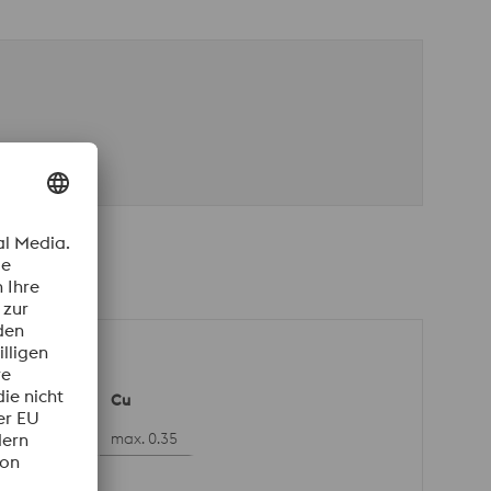
V
Cu
0.05 bis 0.10
max. 0.35