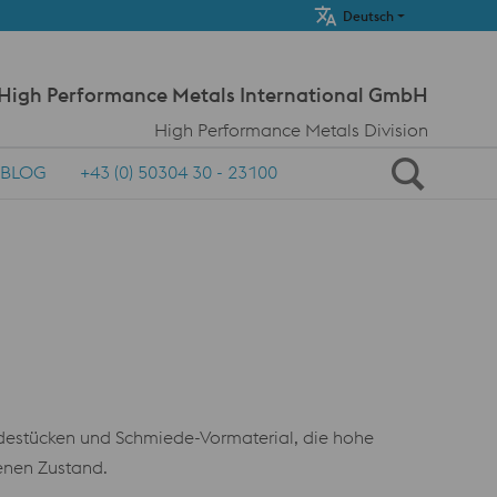
Meta Navi
Deutsch
 High Performance Metals International GmbH
High Performance Metals Division
BLOG
+43 (0) 50304 30 - 23100
edestücken und Schmiede-Vormaterial, die hohe
enen Zustand.