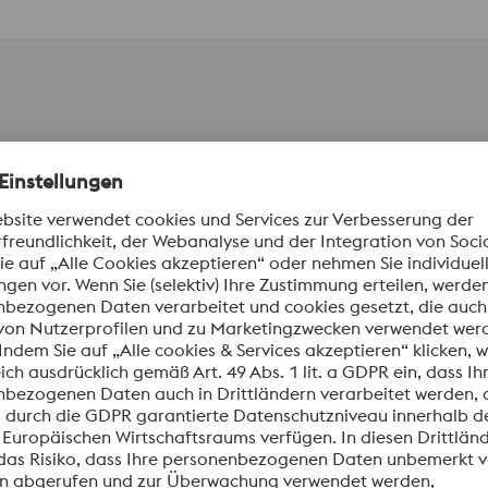
men
S
Cr
Mo
Ni
010
max. 0.010
0.70 bis 0.95
0.30 bis 0.50
1.65 bis 2.00