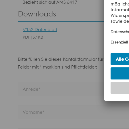
Bezieht sich auf AMS 6417
Downloads
V132 Datenblatt
PDF | 57 KB
Bitte füllen Sie dieses Kontaktformular für weitere In
Felder mit * markiert sind Pflichtfelder:
Anrede*
Vorname*