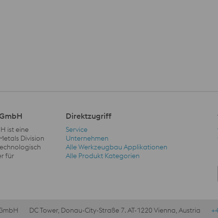
l GmbH
Direktzugriff
 ist eine
Service
Metals Division
Unternehmen
 technologisch
Alle Werkzeugbau Applikationen
Direktzugriff Navigation
r für
Alle Produkt Kategorien
l GmbH
DC Tower, Donau-City-Straße 7. AT-1220 Vienna, Austria
+