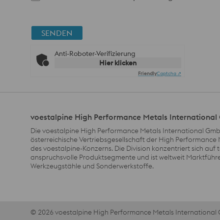
SENDEN
Anti-Roboter-Verifizierung
Hier klicken
Friendly
Captcha ⇗
voestalpine High Performance Metals Internationa
Die voestalpine High Performance Metals International GmbH
österreichische Vertriebsgesellschaft der High Performance 
des voestalpine-Konzerns. Die Division konzentriert sich auf
anspruchsvolle Produktsegmente und ist weltweit Marktführe
Werkzeugstähle und Sonderwerkstoffe.
© 2026 voestalpine High Performance Metals Internationa