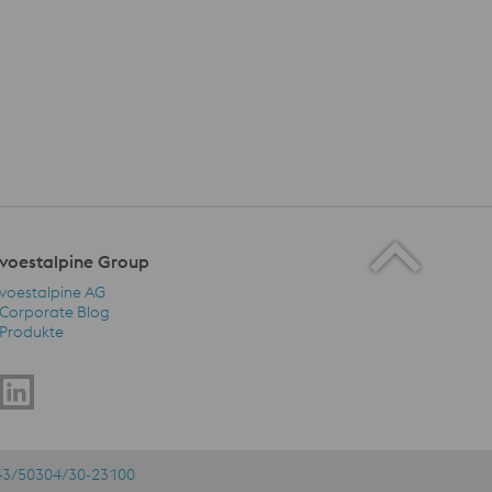
voestalpine Group
voestalpine AG
Corporate Blog
Produkte
voestalpine Group Navigation
43/50304/30-23100