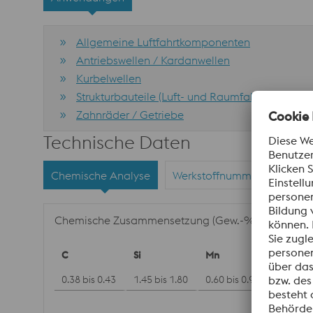
Allgemeine Luftfahrtkomponenten
Antriebswellen / Kardanwellen
Kurbelwellen
Strukturbauteile (Luft- und Raumfahrt)
Zahnräder / Getriebe
Technische Daten
Chemische Analyse
Werkstoffnummern
Nor
Chemische Zusammensetzung (Gew.-%)
C
Si
Mn
P
0.38 bis 0.43
1.45 bis 1.80
0.60 bis 0.90
max. 0.