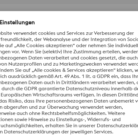
BL030DE_Press Plates
PDF | 1,67 MB
formationen aus.