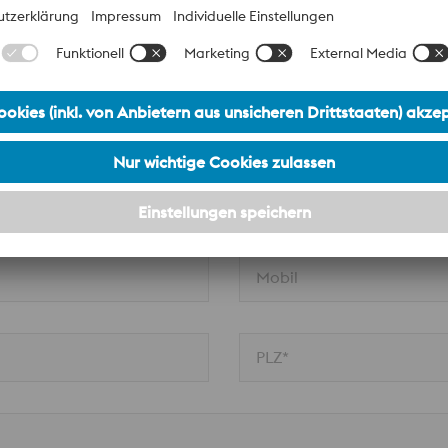
Nachname*
Firma*
Mobil
PLZ*