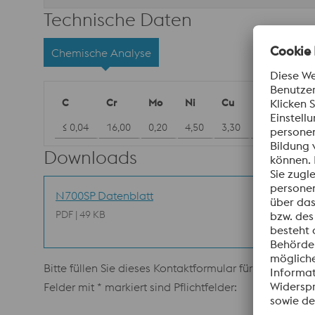
Technische Daten
Chemische Analyse
C
Cr
Mo
Ni
Cu
Nb
≤ 0,04
16,00
0,20
4,50
3,30
0,25
Downloads
N700SP Datenblatt
PDF | 49 KB
Bitte füllen Sie dieses Kontaktformular für weitere In
Felder mit * markiert sind Pflichtfelder: