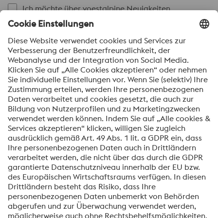
Ich möchte über voestalpine Neuigkeiten
automatisch informiert werden.
SENDEN
Anti-Roboter-Verifizierung
Hier klicken
Friendly
Captcha ⇗
Mit dem Absenden dieses Formulars werden Ihre
personenbezogenen Daten zum Zweck der Bearbeitung
Ihrer Anfrage verarbeitet. Weitere Informationen zur
Verarbeitung Ihrer personenbezogenen Daten sowie zu
Ihren Rechten finden Sie in unserer
Datenschutzmitteilung
.