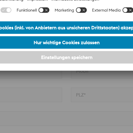
Nachname*
Firma*
Mobil
PLZ*