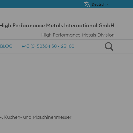
Meta Navi
Deutsch
 High Performance Metals International GmbH
High Performance Metals Division
BLOG
+43 (0) 50304 30 - 23100
fel-, Küchen- und Maschinenmesser