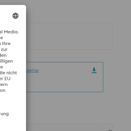
10_Messerstaehle
 | 3,63 MB