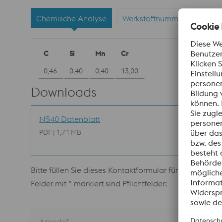
Chemische Analyse
Werkstoffnummern
Nor
C
Si
Mn
Cr
0,46
0,40
0,40
13,00
Downloads
N540 Datenblatt
PDF | 1,71 MB
Bitte füllen Sie dieses Kontaktformular für weitere In
Felder mit * markiert sind Pflichtfelder:
Anrede*