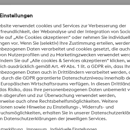
men
BL009_Werkzeugstaehle,
BL0
Schnellarbeitsstaehle
PDF
PDF | 2,89 MB
formationen aus.