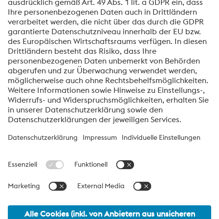
Ihrer Anfrage verarbeitet. Weitere Informationen zur
Verarbeitung Ihrer personenbezogenen Daten sowie zu
Ihren Rechten finden Sie in unserer
Datenschutzmitteilung
.
voestalpine High Performance Metals International
GmbH
Die voestalpine High Performance Metals International GmbH ist
eine österreichische Vertriebsgesellschaft der High Performance
Metals Division des voestalpine-Konzerns. Die Division
konzentriert sich auf technologisch anspruchsvolle
Produktsegmente und ist weltweit Marktführer für
Werkzeugstähle und Sonderwerkstoffe.
voestalpine Group Navigation