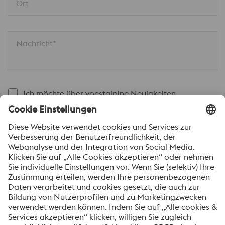
Ort
Nachricht*
Ich möchte über voestalpine Neuigkeiten
automatisch informiert werden.
SENDEN
Anti-Roboter-Verifizierung
Hier klicken
Friendly
Captcha ⇗
Mit dem Absenden dieses Formulars werden Ihre
personenbezogenen Daten zum Zweck der Bearbeitung