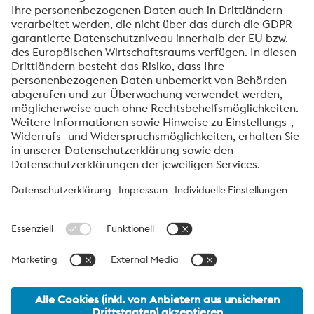
Ihrer Anfrage verarbeitet. Weitere Informationen zur
Verarbeitung Ihrer personenbezogenen Daten sowie zu
Ihren Rechten finden Sie in unserer
Datenschutzmitteilung
.
voestalpine High Performance Metals International
GmbH
Die voestalpine High Performance Metals International GmbH ist
eine österreichische Vertriebsgesellschaft der High Performance
Metals Division des voestalpine-Konzerns. Die Division
konzentriert sich auf technologisch anspruchsvolle
Produktsegmente und ist weltweit Marktführer für
Werkzeugstähle und Sonderwerkstoffe.
voestalpine Group Navigation