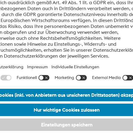
Cr
Mo
Ni
26.0
5.0
.delivery-
datashee
datasheet.delivery-
datasheet.delivery-
n.max 1.0
conditio
condition.to 30.0
condition.to 7.0
formationen aus.