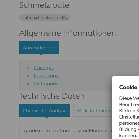
Schmelzroute
Lufterschmolzen + ESU
Allgemeine Informationen
Anwendungen
Chirurgie
Kardiologie
Orthopädie
Technische Daten
Chemische Analyse
Werkstoffnummern
Nor
grade.chemicalCompositionMode.fromTo