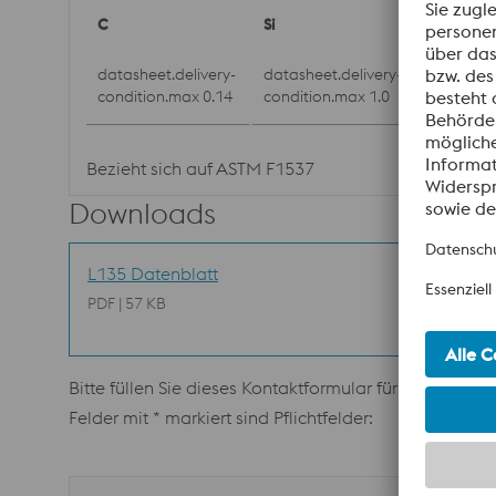
C
Si
Mn
datasheet.delivery-
datasheet.delivery-
datasheet
condition.max 0.14
condition.max 1.0
conditio
Bezieht sich auf ASTM F1537
Downloads
L135 Datenblatt
PDF | 57 KB
Bitte füllen Sie dieses Kontaktformular für weitere In
Felder mit * markiert sind Pflichtfelder: