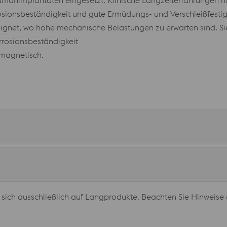
manimplantaten eingesetzt. Klinische Langzeiterfahrungen h
osionsbeständigkeit und gute Ermüdungs- und Verschleißfestigk
gnet, wo hohe mechanische Belastungen zu erwarten sind. Sie
orrosionsbeständigkeit
t magnetisch.
ch ausschließlich auf Langprodukte. Beachten Sie Hinweise 