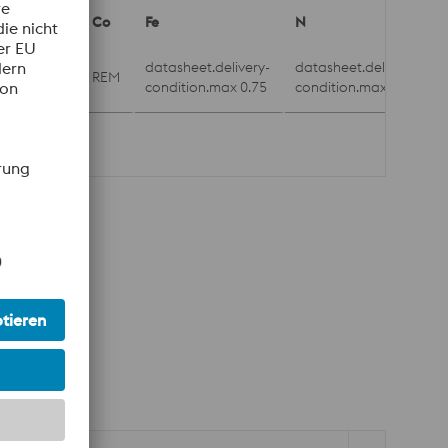
Co
Fe
N
t.delivery-
datasheet.delivery-
datasheet.delivery-
REM
n.max 1.0
condition.max 0.75
condition.max 0.25