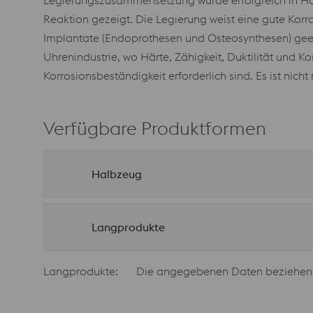
Legierungszusammensetzung wurde erfolgreich in Hu
Reaktion gezeigt. Die Legierung weist eine gute Korr
Implantate (Endoprothesen und Osteosynthesen) geei
Uhrenindustrie, wo Härte, Zähigkeit, Duktilität und K
Korrosionsbeständigkeit erforderlich sind. Es ist nich
Verfügbare Produktformen
Halbzeug
Langprodukte
Langprodukte:
Die angegebenen Daten beziehen si