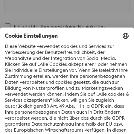
Ich möchte über voestalpine Neuigkeiten
automatisch informiert werden.
SENDEN
Anti-Roboter-Verifizierung
Hier klicken
Friendly
Captcha ⇗
Mit dem Absenden dieses Formulars werden Ihre
personenbezogenen Daten zum Zweck der Bearbeitung
Ihrer Anfrage verarbeitet. Weitere Informationen zur
Verarbeitung Ihrer personenbezogenen Daten sowie zu
Ihren Rechten finden Sie in unserer
Datenschutzmitteilung
.