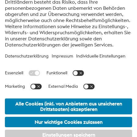
voestalpine High Performance Metals International
GmbH
Die voestalpine High Performance Metals International GmbH ist
eine österreichische Vertriebsgesellschaft der High Performance
Metals Division des voestalpine-Konzerns. Die Division
konzentriert sich auf technologisch anspruchsvolle
Produktsegmente und ist weltweit Marktführer für
Werkzeugstähle und Sonderwerkstoffe.
voestalpine Group Navigation
© 2026 voestalpine High Performance Metals International
GmbH
office.hpm_international@voestalpine.com
Impressum
meta footer DE AT Navigation
Datenschutzmitteilung
AGB