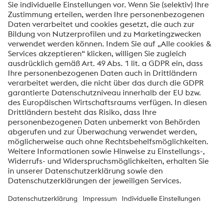
Ich möchte über voestalpine Neuigkeiten
automatisch informiert werden.
SENDEN
Anti-Roboter-Verifizierung
Hier klicken
Friendly
Captcha ⇗
voestalpine High Performance Metals International
GmbH
Die voestalpine High Performance Metals International GmbH ist
eine österreichische Vertriebsgesellschaft der High Performance
Metals Division des voestalpine-Konzerns. Die Division
konzentriert sich auf technologisch anspruchsvolle