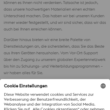
können es Ihnen nicht verdenken. Tatsache ist jedoch,
dass unsere hochwertigen Materialien einen echten
Unterschied machen. Das haben wir bei unseren Kunden
immer wieder festgestellt, und wir sind sicher, dass wir das
auch bei Ihnen erreichen können.
Darüber hinaus bieten wir eine breite Palette von
Dienstleistungen an, die sicherstellen, dass Sie das Beste
aus Ihren Geräten herausholen. Vom Vor-Ort-Support
über den Zugang zu unserem globalen Expertennetzwerk
bis hin zu Schulungs- und Weiterbildungsprogrammen –
wir haben alles für Sie.
Wir helfen Ihnen, Ihre Leistungsprobleme zu lösen, damit
Sie die bestmöglichen Produkte herstellen können.
Hier finden Sie alle unsere Produkte für die
Lebensmittelindustrie:
Lebensmittelverarbeitung