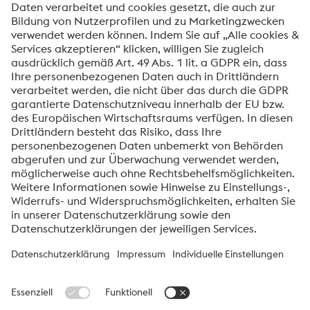
Ich möchte über voestalpine Neuigkeiten
automatisch informiert werden.
SENDEN
Anti-Roboter-Verifizierung
Hier klicken
Friendly
Captcha ⇗
voestalpine High Performance Metals International
GmbH
Die voestalpine High Performance Metals International GmbH ist
eine österreichische Vertriebsgesellschaft der High Performance
Metals Division des voestalpine-Konzerns. Die Division
konzentriert sich auf technologisch anspruchsvolle
Produktsegmente und ist weltweit Marktführer für
Werkzeugstähle und Sonderwerkstoffe.