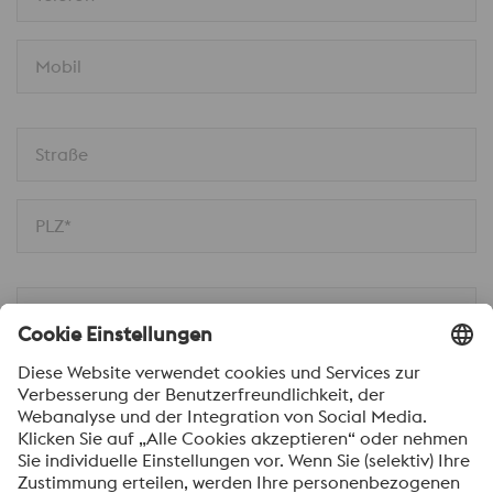
Mobil
Straße
PLZ*
Ort
Nachricht*