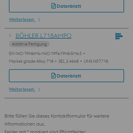
Datenblatt
Weiterlesen
BÖHLER L718AMPO
Additive Fertigung
EN NiCr19NbMo/NiCr19Fe19Nb5Mo3
Market grade Alloy 718
SEL 2.4668
UNS N07718
Datenblatt
Weiterlesen
Bitte füllen Sie dieses Kontaktformular für weitere
Informationen aus.
Felder mit * markiert sind Pflichtfelder: