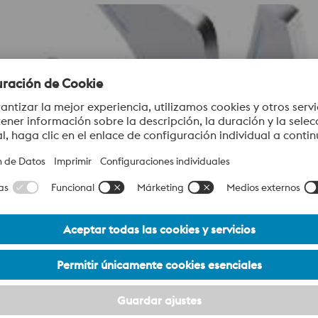
Necesitamos su consentimiento para cargar
el servicio YouTube Video.
Utilizamos un servicio de terceros para incrustar
contenido de vídeo que puede recopilar datos sobre su
actividad. Le rogamos que revise los detalles y acepte el
servicio para ver este vídeo.
Más información
Aceptar