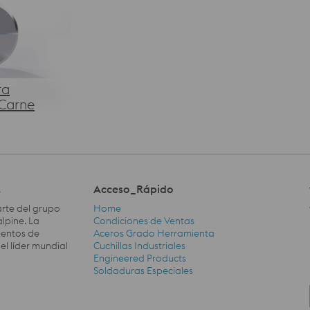
ra
Carne
.
Acceso_Rápido
rte del grupo
Home
lpine. La
Condiciones de Ventas
gmentos de
Aceros Grado Herramienta
l líder mundial
Cuchillas Industriales
Acceso_Rápido Navigation
Engineered Products
Soldaduras Especiales