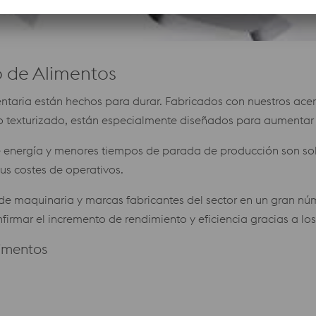
 de Alimentos
imentaria están hechos para durar. Fabricados con nuestros
so texturizado, están especialmente diseñados para aumentar e
e energía y menores tiempos de parada de producción son so
us costes de operativos.
de maquinaria y marcas fabricantes del sector en un gran nú
nfirmar el incremento de rendimiento y eficiencia gracias a lo
imentos