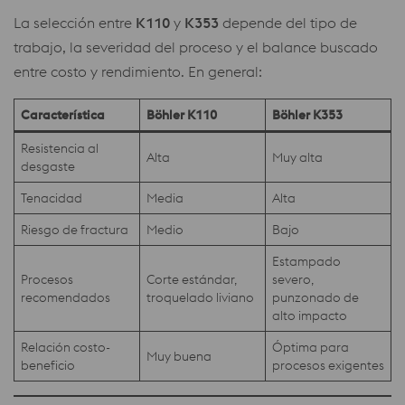
La selección entre
K110
y
K353
depende del tipo de
trabajo, la severidad del proceso y el balance buscado
entre costo y rendimiento. En general:
Característica
Böhler K110
Böhler K353
Resistencia al
Alta
Muy alta
desgaste
Tenacidad
Media
Alta
Riesgo de fractura
Medio
Bajo
Estampado
Procesos
Corte estándar,
severo,
recomendados
troquelado liviano
punzonado de
alto impacto
Relación costo-
Óptima para
Muy buena
beneficio
procesos exigentes