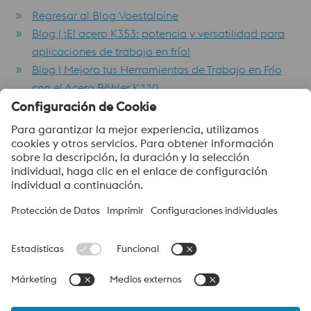
Regresar al Blog Voestalpine
Blog | ¡El acero K353: potencia y versatilidad para
aplicaciones de trabajo en frío!
Blog | Mejora tus Herramientas de Trabajo en Frío
con el Acero Böhler K110
Blog | La estrategia de sostenibilidad de voestalpine
Blog | voestalpine : Liderando el Camino del Acero
Ecológico
voestalpine High Performance Metals Colombia S.A.
voestalpine High Performance Metals Colombia S.A. hace parte
del grupo líder de High Performance Metals Division en el grupo
voestalpine. La división, con sus filiales en todo el mundo, se
enfoca en segmentos de productos tecnológicamente
altamente especializados y es el líder mundial en acero para
herramientas y otros aceros especiales.