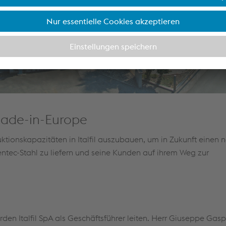
Made-in-Europe
uktionskapazitäten in Italfil auszubauen, um in Zukunft einen 
tec-Stahl zu liefern und seine Kunden auf ihrem Weg zur
en Italfil SpA als Geschäftsführer leiten. Herr Giuseppe Gasp