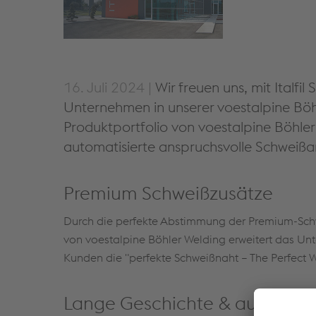
16. Juli 2024 |
Wir freuen uns, mit Italfi
Unternehmen in unserer voestalpine Böhle
Produktportfolio von voestalpine Böhler
automatisierte anspruchsvolle Schweiß
Premium Schweißzusätze
Durch die perfekte Abstimmung der Premium-Sch
von voestalpine Böhler Welding erweitert das U
Kunden die "perfekte Schweißnaht – The Perfect 
Lange Geschichte & ausgezei