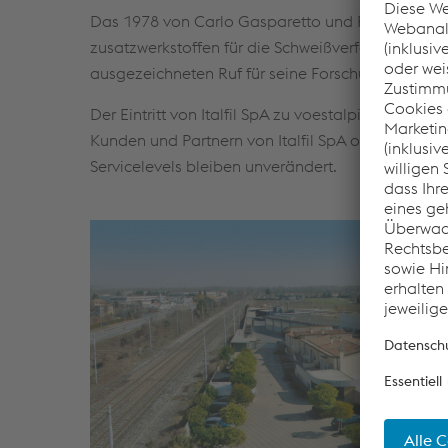
Das 1978 von Carlo Gasparetto und Fiorella Catti
zusatzwerkstoffen für die Schweißverfahren MIG/
ausgezeichneten Ruf für seine Forschung und Ent
Der Eintritt von Italfil SpA zu voestalpine Böhl
Kunden und Partnern von Italfil SpA oder voesta
Servicelevels bleiben unverändert.