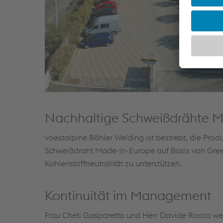
Nachhaltige Schweißdrähte 
voestalpine Böhler Welding ist bestrebt, die Prod
Schweißdraht Made-in-Europe auf Basis von Green
Kohlenstoffneutralität zu unterstützen.
Kontinuität im Management
Frau Cheti Gasparetto und Herr Davide Rocco werd