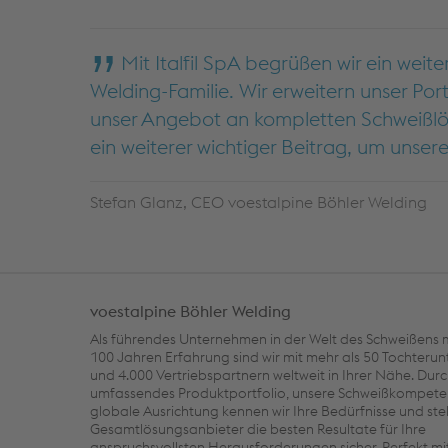
Mit Italfil SpA begrüßen wir ein weit
Welding-Familie. Wir erweitern unser Po
unser Angebot an kompletten Schweißlös
ein weiterer wichtiger Beitrag, um unser
Stefan Glanz, CEO voestalpine Böhler Welding
voestalpine Böhler Welding
Als führendes Unternehmen in der Welt des Schweißens m
100 Jahren Erfahrung sind wir mit mehr als 50 Tochter
und 4.000 Vertriebspartnern weltweit in Ihrer Nähe. Dur
umfassendes Produktportfolio, unsere Schweißkompete
globale Ausrichtung kennen wir Ihre Bedürfnisse und stel
Gesamtlösungsanbieter die besten Resultate für Ihre
anspruchsvollsten Herausforderungen sicher. Perfekt m