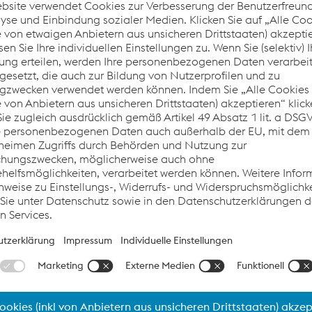
n gegründete Unternehmen Italfil SpA ist auf die Herstellung 
MAG, UP und WIG spezialisiert. Das Unternehmen genießt welt
wicklung im Bereich der Materialtechnologien und die hohe Pr
er Welding wird keine Auswirkungen auf die laufenden Geschäfts
lpine Böhler Welding haben - alle Kontaktpunkte, Geschäftsb