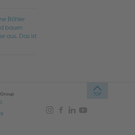
ine Böhler
und bauen
e aus. Das ist
 Group
AG
og