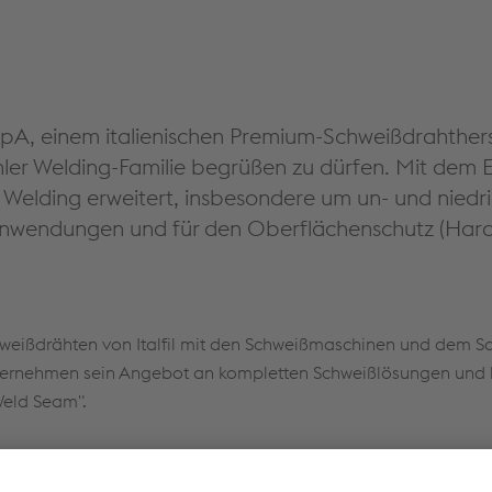
l SpA, einem italienischen Premium-Schweißdrahtherst
r Welding-Familie begrüßen zu dürfen. Mit dem Eint
 Welding erweitert, insbesondere um un- und niedri
anwendungen und für den Oberflächenschutz (Hard
weißdrähten von Italfil mit den Schweißmaschinen und dem 
nternehmen sein Angebot an kompletten Schweißlösungen und b
Weld Seam".
chneter Ruf