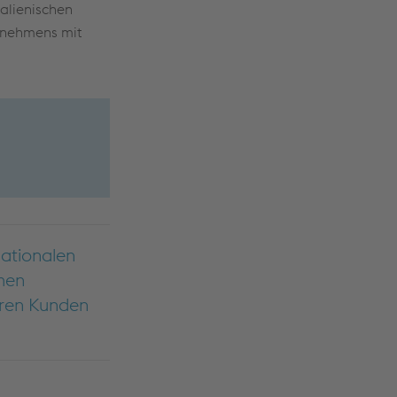
talienischen
ernehmens mit
nationalen
men
seren Kunden