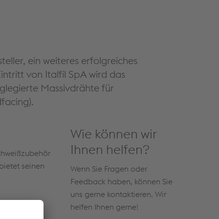
eller, ein weiteres erfolgreiches
ritt von Italfil SpA wird das
glegierte Massivdrähte für
facing).
Wie können wir
Ihnen helfen?
Schweißzubehör
ietet seinen
Wenn Sie Fragen oder
Feedback haben, können Sie
uns gerne kontaktieren. Wir
helfen Ihnen gerne!