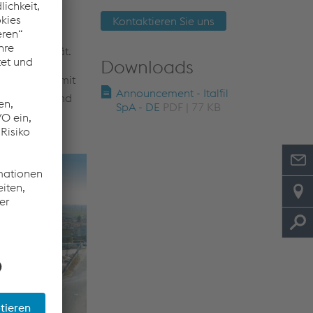
von Schweiß-
Kontaktieren Sie uns
weit einen
oduktqualität.
Downloads
beziehungen mit
Announcement - Italfil
edingungen und
SpA - DE
PDF | 77 KB