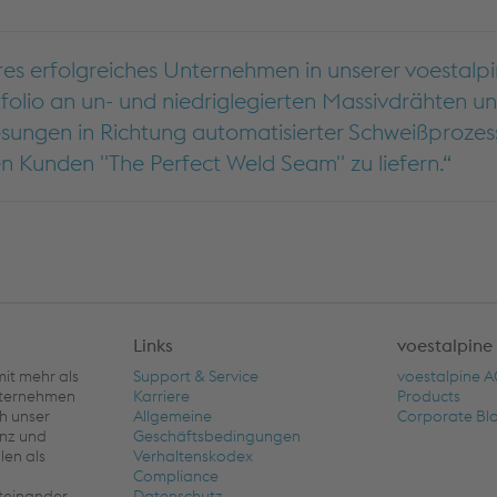
eres erfolgreiches Unternehmen in unserer voestalp
rtfolio an un- und niedriglegierten Massivdrähten 
ungen in Richtung automatisierter Schweißprozess
en Kunden "The Perfect Weld Seam" zu liefern.
Links
voestalpine
it mehr als
Support & Service
voestalpine 
unternehmen
Karriere
Products
ch unser
Allgemeine
Corporate Bl
nz und
Geschäftsbedingungen
len als
Verhaltenskodex
Compliance
iteinander
Datenschutz