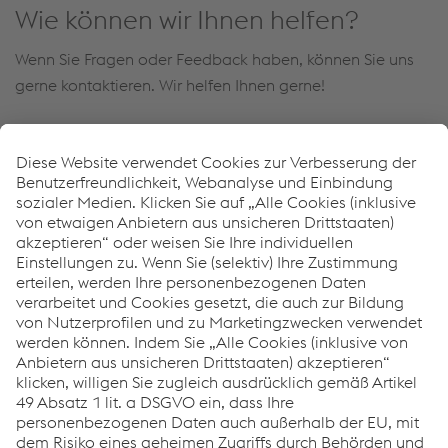
Wie können wir Ihnen helfen?
Wenn Sie Fragen oder Feedback haben, können Sie uns
gerne kontaktieren. Wir helfen Ihnen gerne!
Pierre Gérard
Vice President Global Industry Key Account Management
E-Mail senden
Links
Full Welding Solutions
weldTECH Application Services
Welding Software Solutions
Erfolgsgeschichten
News