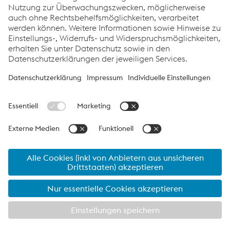
Links
Support & Service
Karriere
Allgemeine Geschäftsbedingungen
Verhaltenskodex
Compliance
Datenschutz
Cookie-Einstellungen
Sprache
© 2026 voestalpine Böhler Welding Group GmbH
Legal
Notice