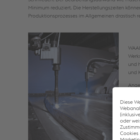
Minimum reduziert. Die Herstellungszeiten könn
Produktionsprozesses im Allgemeinen drastisch r
WAAM
Werks
und h
und 
Anges
pulve
die H
Pale
kg/h 
beson
Wärm