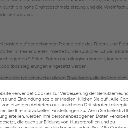
en durch die hohe Drahtabschmelzleistung und die Vereinfach
eduziert werden.
 basiert auf der bekannten Technologie des Fügens und Platt
toffen mit einer breiten Palette handelsüblicher Schweißdrähte
ochlegierten Stählen. Sofern metallurgisch sinnvoll, können a
Kobaltbasislegierungen eingesetzt werden.
ichts der typischerweise dicken Einzellagen, die im Vergleich 
rbasierten additiven Fertigung aufgetragen werden, eignet s
erstellung von Teilen geringer bis mittlerer Komplexität. Durch
tte von Parametereinstellungen können hohe Abschmelzleistun
erreicht werden, so dass die Herstellung von großen Bauteile
ders zu empfehlen ist. Je nach Werkstofflegierungsgruppe sin
ebehandlungen und Nachbearbeitungen erforderlich, um den 