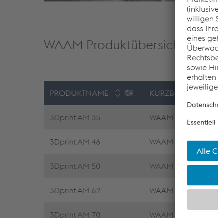
endgü
WAAM Produktübersicht
PRODUKTNAME
KURZBESCHREIBU
3Dprint AM 35
WAAM solid wire, u
3Dprint AM 46
WAAM solid wire, u
3Dprint AM 50
WAAM solid wire, l
3Dprint AM 62
WAAM solid wire, lo
3Dprint AM 70
WAAM solid wire, lo