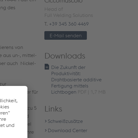
Ciccomascolo
ung des
Head of
Full Welding Solutions
T.
+39 345 360 4469
E-Mail senden
ierens von
Downloads
 aus un-, mittel-
ber auch Nickel-
Die Zukunft der
Produktivität:
Drahtbasierte additive
zur
Fertigung mittels
ich WAAM eher für
Lichtbogen
PDF | 1,7 MB
 eine breite
Links
gen von bis zu 5
n möglich und
Schweißzusätze
d in der Regel
Download Center
Bauteilen ihre