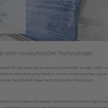
)
r die
re
r eine revolutionäre Technologie
ziell für die jeweilige Anwendung entwickelt wurden, stellt v
 Additive Manufacturing (WAAM). Unser metallurgisches, sowi
alen Bestandteil dieser technologischen Revolution.
oduktionsprozesse und ersetzt herkömmliche Technologien wi
 und Bohren wird durch die endkonturnahe Formgebung mitte