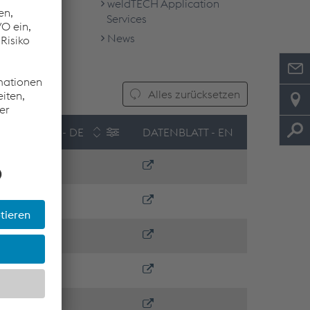
weldTECH Application
Services
News
Alles zurücksetzen
ATENBLATT - DE
DATENBLATT - EN