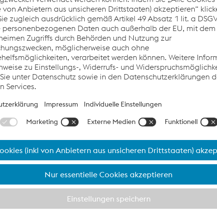
ltigen Eigenschaften zu verleihen.
NG
MATERIALTYP
D
nalloyed
S355 - 10Mn4 - 1.1108
nalloyed
S460 - 8MnSi7 - 1.5113
ow-alloyed, cryogenic
S500 - 10NiMnSi5-5
w-alloyed, high strength
S620 - 10MnNiMoSi6-4-4
w-alloyed, high strength
S700 - 8MnNiMoCrSi7-6-5