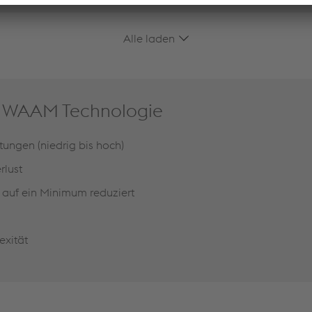
Alle laden
er WAAM Technologie
tungen (niedrig bis hoch)
rlust
 auf ein Minimum reduziert
exität