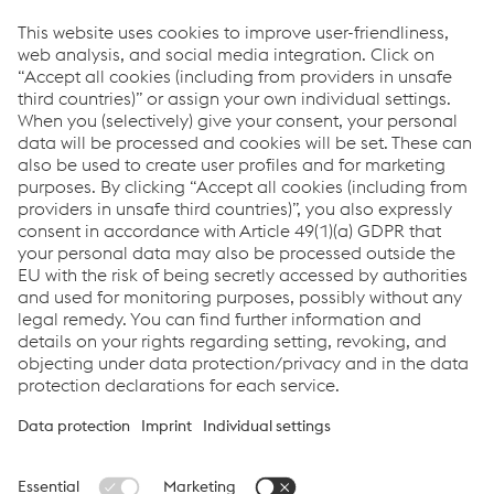
Si vous avez des questions ou des commentaires,
n'hésitez pas à nous contacter. Nous sommes heureux de
vous aider!
Nous contacter
Downloads
Announcement - Italfil SpA - FR
PDF | 92 KB
Links
Soutien et service
Carrière
Conditions générales
Code of Conduct
Compliance
Protection des données