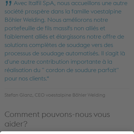
Avec Italfil SpA, nous accueillons une autre
société prospère dans la famille voestalpine
Böhler Welding. Nous améliorons notre
portefeuille de fils massifs non alliés et
faiblement alliés et élargissons notre offre de
solutions complètes de soudage vers des
processus de soudage automatisés. Il s'agit là
d'une autre contribution importante à la
réalisation du " cordon de soudure parfait"
pour nos clients.
Stefan Glanz, CEO voestalpine Böhler Welding
Comment pouvons-nous vous
aider?