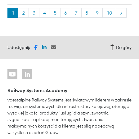
1
2
3
4
5
6
7
8
9
10
>
Udostępnij:
Do góry
Railway Systems Academy
voestalpine Railway Systems jest światowym liderem w zakresie
rozwiązań systemowych dla infrastruktury kolejowej, oferując
wysokiej jakości produkty i usługi dla szyn, zwrotnic,
sygnalizacji i aplikacji monitorujących. Tworzenie
maksymalnych korzyści dla klienta jest siłą napędową
wszystkich działań Grupy.