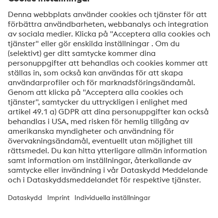
Meddelande
Ja, jag vill få information om voestalpine HPM
produkter, inbjudningar till seminarier/webinar och
mycket mer.
Skicka
Jag är inte en robot
Klicka för att verifiera
Friendly
Captcha ⇗