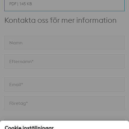
PDF | 145 KB
Kontakta oss för mer information
Namn
Efternamn*
Email*
Företag*
Telefon