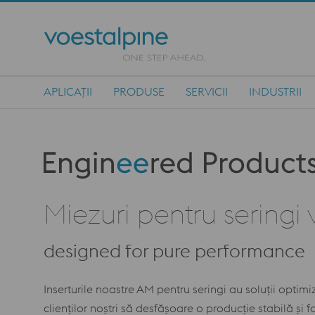
APLICAȚII
PRODUSE
SERVICII
INDUSTRII
Main Navigation
Produktkategorie: Engineered Products
Miezuri pentru seringi
designed for pure performance
Inserturile noastre AM pentru seringi au soluții opti
clienților noștri să desfășoare o producție stabilă și 