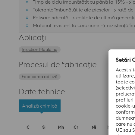
Timp de ciclu îmbunătățit cu până la 15% –> p
Toleranțe îmbunătățite ale pieselor –> rată de
Polisare ridicată –> calitate de ultimă generați
Material rezistent la coroziune –> rezistență îm
Aplicații
Injection Moulding
Procesul de fabricație
Fabricarea aditivă
Date tehnice
Analiză chimică
C
Si
Mn
Cr
Ni
Mo
Al