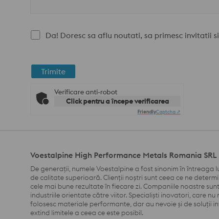
Da! Doresc sa aflu noutati, sa primesc invitatii si
Trimite
Verificare anti-robot
Click pentru a începe verificarea
Friendly
Captcha ⇗
Voestalpine High Performance Metals Romania SRL
De generații, numele Voestalpine a fost sinonim în întreaga l
de calitate superioară. Clienții noștri sunt ceea ce ne determ
cele mai bune rezultate în fiecare zi. Companiile noastre sunt
industriile orientate către viitor. Specialiști inovatori, care n
folosesc materiale performante, dar au nevoie și de soluții i
extind limitele a ceea ce este posibil.