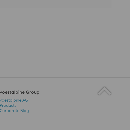
voestalpine Group
voestalpine AG
Products
Corporate Blog
voestalpine Group Navigation