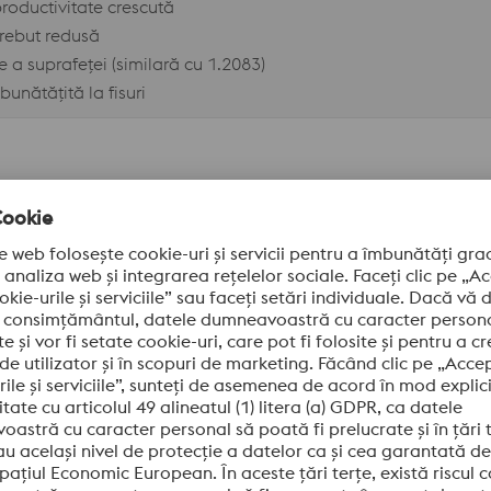
roductivitate crescută
 rebut redusă
e a suprafeței (similară cu 1.2083)
bunătățită la fisuri