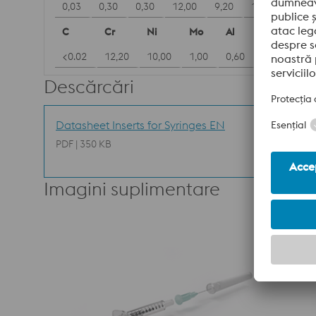
0,03
0,30
0,30
12,00
9,20
1,40
1,60
C
Cr
Ni
Mo
Al
Ti
<0.02
12,20
10,00
1,00
0,60
1,00
Descărcări
Datasheet Inserts for Syringes EN
PDF | 350 KB
Imagini suplimentare