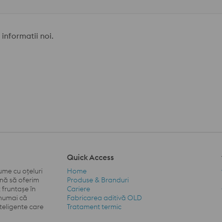
 informatii noi.
Quick Access
ume cu oțeluri
Home
ină să oferim
Produse & Branduri
 fruntașe în
Cariere
u numai că
Fabricarea aditivă OLD
Quick Access Navigation
nteligente care
Tratament termic