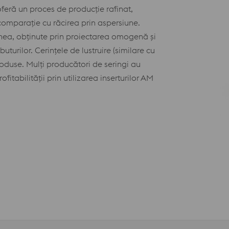
 oferă un proces de producție rafinat,
comparație cu răcirea prin aspersiune.
enea, obținute prin proiectarea omogenă și
turilor. Cerințele de lustruire (similare cu
oduse. Mulți producători de seringi au
fitabilității prin utilizarea inserturilor AM