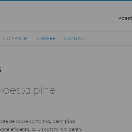
voest
COMPANIE
CARIERE
CONTACT
 voestalpine
mizate de răcire conformă, permițând
foarte eficientă, cu un cost minim pentru