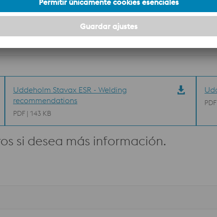
Pulido
90%
Tenacidad
40
Uddeholm Stavax ESR - Welding
Udd
recommendations
PDF
PDF | 143 KB
os si desea más información.