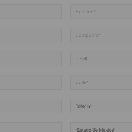
Apellido*
Compañía*
Móvil
Calle*
País*
Estado/Provincia*