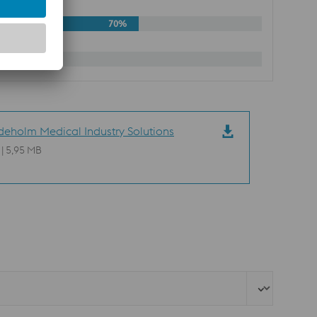
70%
%
eholm Medical Industry Solutions
 | 5,95 MB