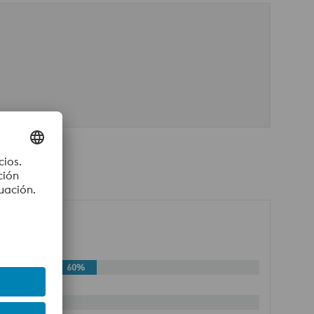
SI D2
60%
50%