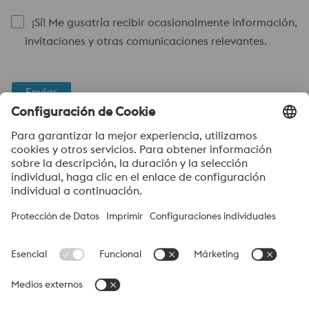
¡Sí! Me gusatría recibir ocasionalmente información,
invitaciones y otras comunicaciones relevantes.
Enviar
Verificación Anti-Robot
Haga clic para iniciar la verificación
Friendly
Captcha ⇗
Acerca de voestalpine High performance Metals México
voestalpine High Performance Metals S.A. de C.V. es una
operación mexicana de voestalpine AG, un grupo líder de acero
y tecnología. Con sede en Linz, Austria, voestalpine es un socio
global para las industrias automotriz, electrodomésticos e
industrias de energía.