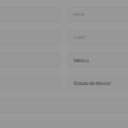
Móvil
Calle*
País*
Estado/Provincia*