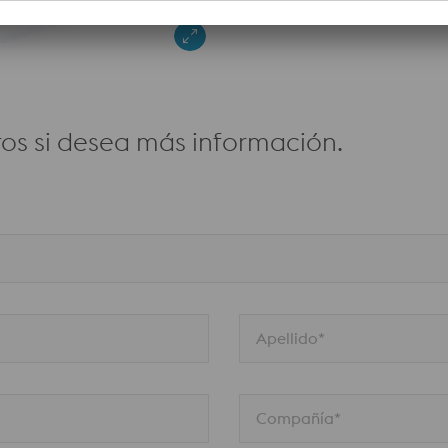
os si desea más información.
Apellido*
Compañía*