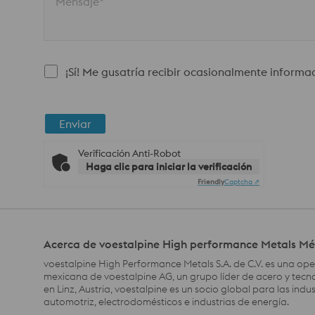
Mensaje*
¡Sí! Me gusatría recibir ocasionalmente informa
Enviar
Verificación Anti-Robot
Haga clic para iniciar la verificación
Friendly
Captcha ⇗
Acerca de voestalpine High performance Metals Mé
voestalpine High Performance Metals S.A. de C.V. es una op
mexicana de voestalpine AG, un grupo líder de acero y tecn
en Linz, Austria, voestalpine es un socio global para las indus
automotriz, electrodomésticos e industrias de energía.