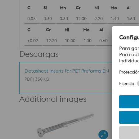
C
Si
Mn
Cr
Ni
Mo
Al
0.03
0.30
0.30
12.00
9.20
1.40
1.60
C
Cr
Ni
Mo
Al
Ti
<0.02
12.20
10.00
1.00
0.60
1.00
Descargas
Datasheet Inserts for PET Preforms EN
PDF | 350 KB
Additional images