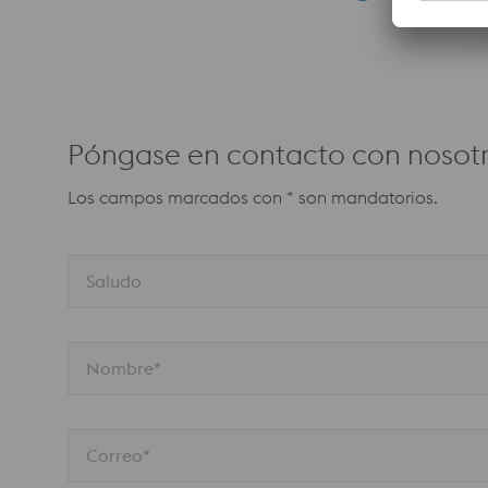
Póngase en contacto con nosotr
Los campos marcados con * son mandatorios.
Saludo
Nombre*
Correo*