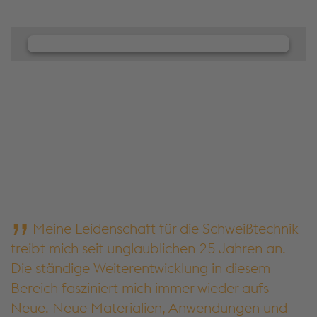
Wir benötigen Ihre Zustimmung, um
den JW Player-Service zu laden!
Wir verwenden JW Player, um Inhalte einzubetten.
Dieser Service kann Daten zu Ihren Aktivitäten
sammeln. Bitte lesen Sie die Details durch und
stimmen Sie der Nutzung des Service zu, um diese
Inhalte anzuzeigen.
Cookies akzeptieren & fortfahren
Meine Leidenschaft für die Schweißtechnik
Mehr Infos & Einstellungen
treibt mich seit unglaublichen 25 Jahren an.
Die ständige Weiterentwicklung in diesem
Bereich fasziniert mich immer wieder aufs
Neue. Neue Materialien, Anwendungen und