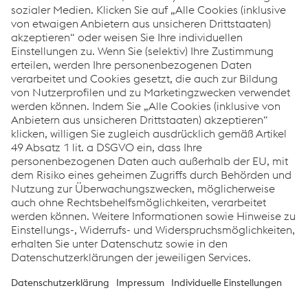
Links
CORE Equipment
CORE 185 TIG
CORE 210 TIG
Downloads
CORE Welding Equipment - Broschüre
PDF | 1,49 MB
Links
Support & Service
Karriere
Allgemeine Geschäftsbedingungen
Verhaltenskodex
Compliance