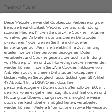
Thomas Bauer
Global Product Manager PPE / GPM
E-Mail senden
Anja Saldigk
Global Sales Development PPE
M.
+49 160 97282327
E-Mail senden
Links
Personal Protection