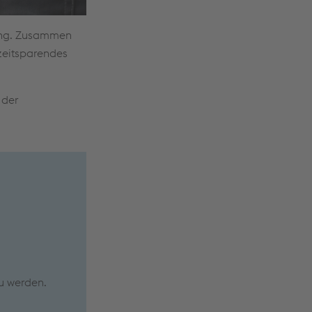
kung. Zusammen
 zeitsparendes
 der
u werden.