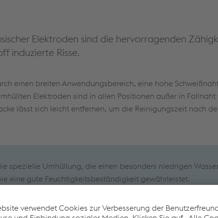
sischer Elektroden sind die hervorragenden Zähig
f induzierte Risse.
urch einen breiten Anwendungsbereich, eine hohe Schweißnaht
hüllten Elektroden sind in allen Positionen außer in Fallnaht
acke lässt sich leicht entfernen, um die Reinigungszeit nach 
die spezielle Umhüllung, die einen besonders niedrigen Wasser
e eine gute Feuchtigkeitsbeständigkeit gewährleistet.