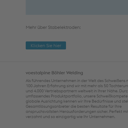
Mehr über Stabelektroden:
Klicken Sie hier
voestalpine Böhler Welding
Als führendes Unternehmen in der Welt des Schweißens m
100 Jahren Erfahrung sind wir mit mehr als 50 Tochter
und 4.000 Vertriebspartnern weltweit in Ihrer Nähe. Dur
umfassendes Produktportfolio, unsere Schweißkompete
globale Ausrichtung kennen wir Ihre Bedürfnisse und stel
Gesamtlösungsanbieter die besten Resultate für Ihre
anspruchsvollsten Herausforderungen sicher. Perfekt m
verzahnt und so einzigartig wie Ihr Unternehmen.