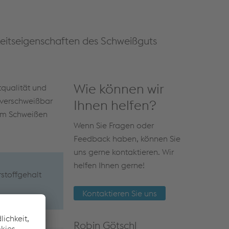
keitseigenschaften des Schweißguts
Wie können wir
qualität und
 verschweißbar
Ihnen helfen?
dem Schweißen
Wenn Sie Fragen oder
Feedback haben, können Sie
uns gerne kontaktieren. Wir
helfen Ihnen gerne!
stoffgehalt
Kontaktieren Sie uns
Robin Götschl