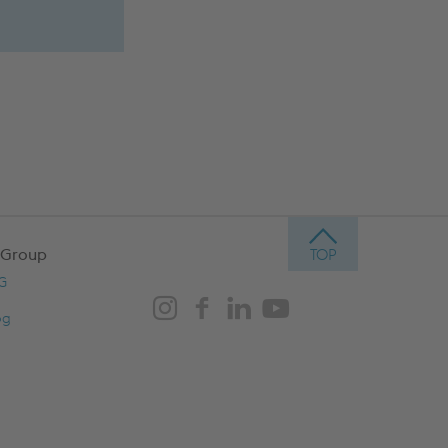
 Group
AG
og