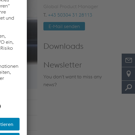
Global Product Manager
T.
+43 50304 31 28113
E-Mail senden
Downloads
Newsletter
You don't want to miss any
news?