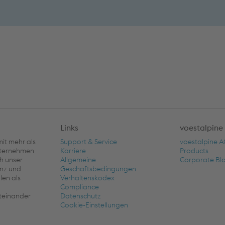
Links
voestalpine
it mehr als
Support & Service
voestalpine 
unternehmen
Karriere
Products
ch unser
Allgemeine
Corporate Bl
nz und
Geschäftsbedingungen
len als
Verhaltenskodex
Compliance
iteinander
Datenschutz
Cookie-Einstellungen