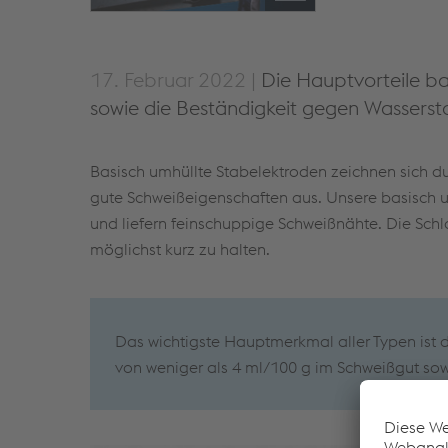
17. Februar 2022 |
Die Hauptvorteile ba
sowie die Beständigkeit gegen Wasserstof
Basisch umhüllte Stabelektroden zeichnen sich d
gute Schweißeigenschaften aus. Unsere basisch um
und liefern feinschuppige Schweißnähte. Die Schl
möglichst kurz zu halten.
Das wichtigste Hauptmerkmal aller Typen ist 
von weniger als 4 ml/100 g im Schweißgut sowi