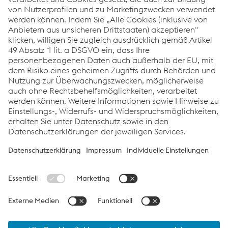
Datenblatt - UTP Robotic 352
PDF | 464 KB
Datenblatt - UTP Robotic 600
PDF | 464 KB
Datenblatt - UTP Robotic 6011
PDF | 464 KB
Broschüre - UTP Robotic nahtlose Fülldrähte für
Auftragsschweißungen
PDF | 780 KB
Links
Support & Service
Karriere
Allgemeine Geschäftsbedingungen
Verhaltenskodex
Compliance
Datenschutz
Cookie-Einstellungen
Sprache