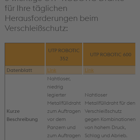
für Ihre täglichen
Herausforderungen beim
Verschleißschutz:
UTP ROBOTIC
UTP ROBOTIC 600
352
Datenblatt
Link
Link
Nahtloser,
niedrig
legierter
Nahtloser
Metallfülldraht
Metallfülldraht für den
Kurze
zum Auftragen
Verschleißschutz
Beschreibung
vor dem
gegen Kombinationen
Panzern und
von hohem Druck,
zum Auftragen
Schlag und Abrieb.