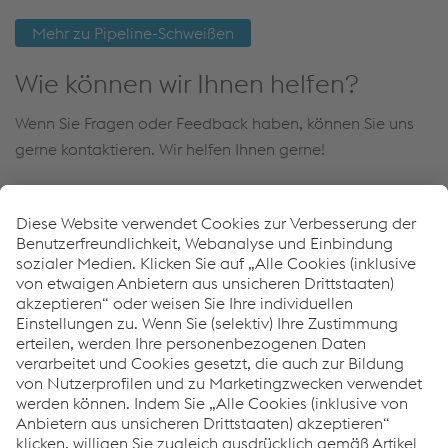
Mehr zu Pipeline-Schweißen
Wie können wir Ihnen helfen?
Wenn Sie Fragen oder Feedback haben, können Sie uns
gerne kontaktieren. Wir helfen Ihnen gerne!
Kontaktieren Sie uns
Downloads
Success Story - SICIM spa
PDF | 2,49 MB
Links
Full Welding Solution - Pipeline
Schweißzusätze