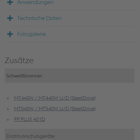
Anwendungen
Technische Daten
Fotogalerie
Zusätze
Schweißbrenner
MT440W / MT440W U/D (SteelDrive)
MT540W / MT540W U/D (SteelDrive)
PP PLUS 401D
Drahtvorschubgeräte