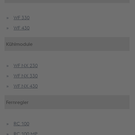
WF 330
WF 430
Kühlmodule
WF NX 230
WF NX 330
WF NX 430
Fernregler
RC 100
RC 100 MP