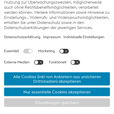
Links
Support & Service
Karriere
Allgemeine Geschäftsbedingungen
Verhaltenskodex
Compliance
Datenschutz
Cookie-Einstellungen
Sprache
© 2026 voestalpine Böhler Welding Group GmbH
Legal
Notice