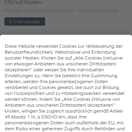
Mikhail Kiselev
Business Development Manager - Equipment Europe
E-Mail senden
Links
Equipment
Download Center
Böhler Welding 5 Jahre Garantieprogramm
Händlersuche
Downloads
Inverter für das Lichtbogenschweißen
PDF | 7,24 MB
TERRA NX - Broschüre
PDF | 2,12 MB